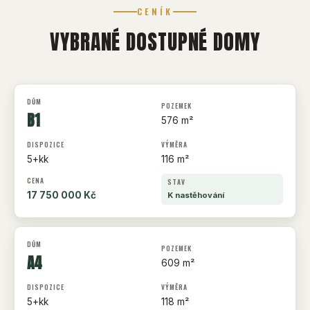
CENÍK
VYBRANÉ DOSTUPNÉ DOMY
B1
576 m²
5+kk
116 m²
17 750 000 Kč
K nastěhování
A4
609 m²
5+kk
118 m²