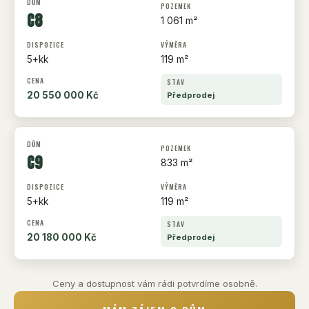
C8
1 061 m²
5+kk
119 m²
20 550 000 Kč
Předprodej
C9
833 m²
5+kk
119 m²
20 180 000 Kč
Předprodej
Ceny a dostupnost vám rádi potvrdíme osobně.