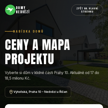
DOMY
ZPĚT NA HLAVNÍ
STRÁNKU
NEDVĚZÍ
NABÍDKA DOMŮ
CENY A MAPA
PROJEKTU
Vyberte si dům v klidné části Prahy 10. Aktuálně od 17 do
18,5 milionu Kč.
Výtoňská, Praha 10 – Nedvězí u Říčan